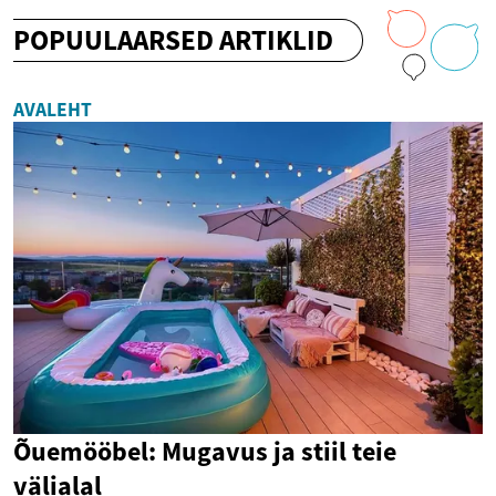
POPUULAARSED ARTIKLID
AVALEHT
Õuemööbel: Mugavus ja stiil teie
välialal