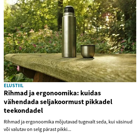
ELUSTIIL
Rihmad ja ergonoomika: kuidas
vähendada seljakoormust pikkadel
teekondadel
Rihmad ja ergonoomika mõjutavad tugevalt seda, kui väsinud
või valutav on selg pärast pikki...