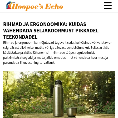
RIHMAD JA ERGONOOMIKA: KUIDAS
VÄHENDADA SELJAKOORMUST
PIKKADEL
TEEKONDADEL
Rihmad ja ergonoomika mõjutavad tugevalt seda, kui väsinud või valutav on
selg pärast pikki reise, matku või igapäevast pendelrännakut. Selles artiklis
käsitletakse praktilisi lähenemisi — rihmade tüüpe, reguleerimist,
pakkimisstrateegiaid ja materjalide omadusi — et vähendada koormust ja
parandada liikuvust ning turvalisust.