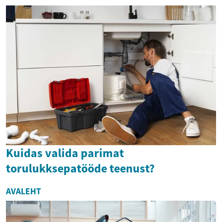
Kuidas valida parimat
torulukksepatööde teenust?
AVALEHT