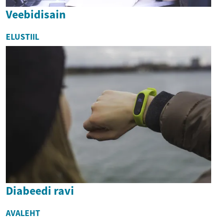
Veebidisain
ELUSTIIL
Diabeedi ravi
AVALEHT