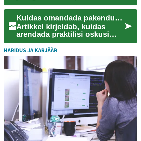
toidupakendamise ja
tootmistöödes, pöörates
Kuidas omandada pakendustöö oskused ja kiirendada paindlikkust tööpingis
tähelepanu pakend...
Artikkel kirjeldab, kuidas
arendada praktilisi oskusi
pakendustöös, parandada
töövoogu ja suurendada
HARIDUS JA KARJÄÄR
paindlikkust too...