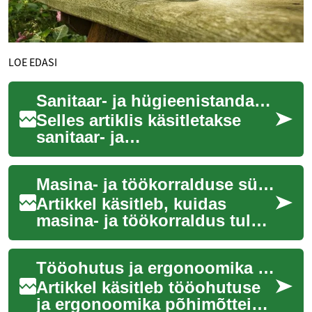
LOE EDASI
Sanitaar- ja hügieenistandardid tootmispakendamisel
Selles artiklis käsitletakse
sanitaar- ja
hügieenistandardeid
tootmispakendamisel,
Masina- ja töökorralduse sünkroonimine läbilaskevõime maksimeerimiseks
keskendudes praktilistele
meetmete...
Artikkel käsitleb, kuidas
masina- ja töökorraldus tuleb
sünkroniseerida, et tõsta
pakendustöö voogusid, hoida
Tööohutus ja ergonoomika tootmiskeskkonnas
kvalite...
Artikkel käsitleb tööohutuse
ja ergonoomika põhimõtteid