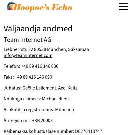
Väljaandja andmed
Team Internet AG
Liebherrstr. 22 80538 München, Saksamaa
info@teaminternet.com
Telefon: +49 89 416 146 030
Faks: +49 89 416 146 090
Juhatus: Gaëlle Lallement, Axel Kaltz
Nõukogu esimees: Michael Riedl
Asukoht ja registrikohus: München
Äriregistri nr: HRB 200081
Käibemaksukohustuslase number: DE270418747