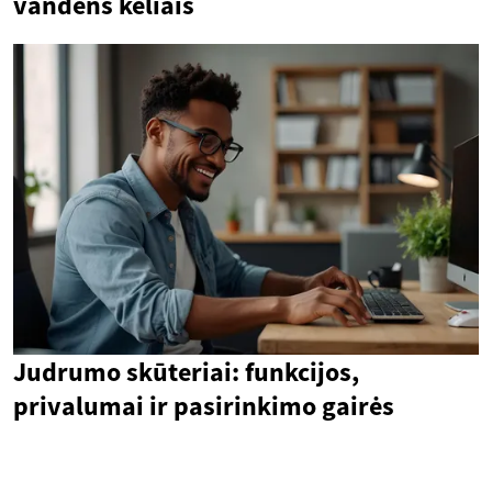
vandens keliais
Judrumo skūteriai: funkcijos,
privalumai ir pasirinkimo gairės