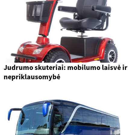
Judrumo skuteriai: mobilumo laisvė ir
nepriklausomybė