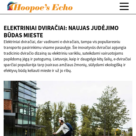
ELEKTRINIAI DVIRAČIAI: NAUJAS JUDĖJIMO
BŪDAS MIESTE
Elektriniai dviračiai, dar vadinami e-dviračiais, tampa vis populiaresniu
transporto pasirinkimu visame pasaulyje. Šie inovatyvūs dviračiai apjungia
tradicinio dviračio dizainą su elektriniu varikliu, suteikdami vairuotojams
papildomą jėgą ir patogumą. Lietuvoje, kaip ir daugelyje kitų šalių, e-dviračiai
sparčiai populiarėja tarp įvairaus amžiaus žmonių, siūlydami ekologišką ir
efektyvų būdą keliauti mieste ir už jo ribų.