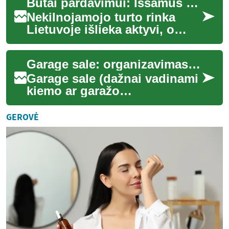
Butai pardavimui: Išsamus gidas perkant nekilnojamąjį turtą
N...
Nekilnojamojo turto rinka
Lietuvoje išlieka aktyvi, o
butų pirkimas - vienas
populiariausių būdų įsigyti
Garage sale: organizavimas, pardavimas ir pirkimas
nuosavą būst...
Garage sale (dažnai vadinami
kiemo ar garažo
išpardavimais) yra paprastas
būdas atlaisvinti vietą
GEROVĖ
namuose, suteikti a...