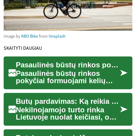
Image by
KBO Bike
from
Unsplash
SKAITYTI DAUGIAU
Pasaulinės būstų rinkos pokyčiai: esminės įžvalgos ir priežastys
Pasaulinės būstų rinkos
pokyčiai formuojami kelių
pagrindinių veiksnių:
palūkanų svyravimų,
Butų pardavimas: Ką reikia žinoti perkant nekilnojamąjį turtą Lietuvoje
migracijos srautų, miestų...
Nekilnojamojo turto rinka
Lietuvoje nuolat keičiasi, o
butų pardavimas išlieka viena
iš populiariausių investicijų.