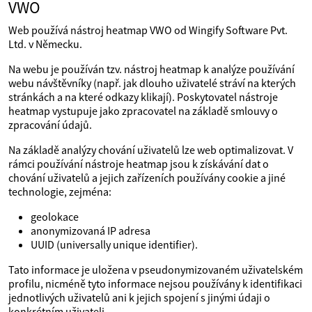
VWO
Web používá nástroj heatmap VWO od Wingify Software Pvt.
Ltd. v Německu.
Na webu je používán tzv. nástroj heatmap k analýze používání
webu návštěvníky (např. jak dlouho uživatelé stráví na kterých
stránkách a na které odkazy klikají). Poskytovatel nástroje
heatmap vystupuje jako zpracovatel na základě smlouvy o
zpracování údajů.
Na základě analýzy chování uživatelů lze web optimalizovat. V
rámci používání nástroje heatmap jsou k získávání dat o
chování uživatelů a jejich zařízeních používány cookie a jiné
technologie, zejména:
geolokace
anonymizovaná IP adresa
UUID (universally unique identifier).
Tato informace je uložena v pseudonymizovaném uživatelském
profilu, nicméně tyto informace nejsou používány k identifikaci
jednotlivých uživatelů ani k jejich spojení s jinými údaji o
konkrétním uživateli.