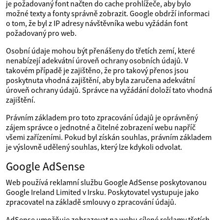
je požadovaný font načten do cache prohlížeče, aby bylo
možné texty a fonty správně zobrazit. Google obdrží informaci
o tom, že byl z IP adresy návštěvníka webu vyžádán font
požadovaný pro web.
Osobní údaje mohou být přenášeny do třetích zemí, které
nenabízejí adekvátní úroveň ochrany osobních údajů. V
takovém případě je zajištěno, že pro takový přenos jsou
poskytnuta vhodná zajištění, aby byla zaručena adekvátní
úroveň ochrany údajů. Správce na vyžádání doloží tato vhodná
zajištění.
Právním základem pro toto zpracování údajů je oprávněný
zájem správce o jednotné a čitelné zobrazení webu napříč
všemi zařízeními. Pokud byl získán souhlas, právním základem
je výslovně udělený souhlas, který lze kdykoli odvolat.
Google AdSense
Web používá reklamní službu Google AdSense poskytovanou
Google Ireland Limited v Irsku. Poskytovatel vystupuje jako
zpracovatel na základě smlouvy o zpracování údajů.
AdSense umožňuje zobrazovat na webu cílené reklamy třetích