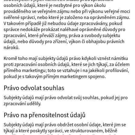
osobních údajů, které je nezbytné pro výkon úkolu
prováděného ve veřejném zájmu nebo při výkonu veřejné moci
svěřené správci, nebo které je založeno na oprávněném zájmu.
V takovém případě již nebudou údaje zpracovávány, pokud
správce nedokáže prokázat naléhavé oprávněné důvody pro
zpracování, které převáží zájmy, práva a svobody subjektu
údajů, nebo důvody pro zřízení, výkon či obhajobu právních
nároků.
Kromě toho mají subjekty údajů právo kdykoli vznést námitku
proti zpracování osobních údajů, které se jich týkají, za účelem
přímého marketingu; toto se vztahuje i na jakékoli profilování,
pokud je s takovým přímým marketingem spojeno.
Právo odvolat souhlas
Subjekty údajů mají právo odvolat svůj souhlas, pokud jej pro
zpracování udělily.
Právo na přenositelnost údajů
Subjekty údajů mají právo obdržet osobní údaje, které jim se
týkají a které poskytly správci, ve strukturovaném, běžně