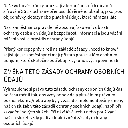
Naše webové stránky používají z bezpečnostních důvodů
šifrování SSL k ochraně přenosu důvěrného obsahu, jako jsou
objednávky, dotazy nebo platební údaje, které nám zasíláte.
Naši zaměstnanci pravidelně absolvují školení v oblasti
ochrany osobních údajů a bezpečnosti informací a jsou vázáni
mlčenlivostí a pravidly ochrany údajů.
Přísný koncept práv a rolí na základě zásady „need to know“
zajišťuje, že zaměstnanci mají přístup pouze k těm osobním
údajům, které skutečně potřebují k výkonu svých povinností.
ZMĚNA TÉTO ZÁSADY OCHRANY OSOBNÍCH
ÚDAJŮ
Vyhrazujeme si právo tuto zásadu ochrany osobních údajů čas
od času měnit tak, aby vždy odpovídala aktuálním právním
požadavkům a/nebo aby byly v zásadě implementovány změny
našich služeb v této zásadě ochrany osobních údajů, např. při
zavádění nových služeb. Při návštěvě webu nebo používání
našich služeb vždy platí aktuální znění zásady ochrany
osobních údajů.