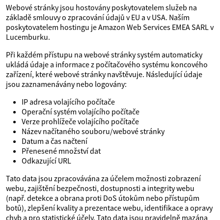
Webové stránky jsou hostovány poskytovatelem služeb na
základě smlouvy o zpracování údajů v EU a v USA. Naším
poskytovatelem hostingu je Amazon Web Services EMEA SARL v
Lucemburku.
Při každém přístupu na webové stránky systém automaticky
ukládá údaje a informace z počítačového systému koncového
zařízení, které webové stránky navštěvuje. Následující údaje
jsou zaznamenávány nebo logovány:
IP adresa volajícího počítače
Operační systém volajícího počítače
Verze prohlížeče volajícího počítače
Název načítaného souboru/webové stránky
Datum a čas načtení
Přenesené množství dat
Odkazující URL
Tato data jsou zpracovávána za účelem možnosti zobrazení
webu, zajištění bezpečnosti, dostupnosti a integrity webu
(např. detekce a obrana proti DoS útokům nebo přístupům
botů), zlepšení kvality a prezentace webu, identifikace a opravy
chyb a pro statistické účely. Tato data jsou pravidelně mazána