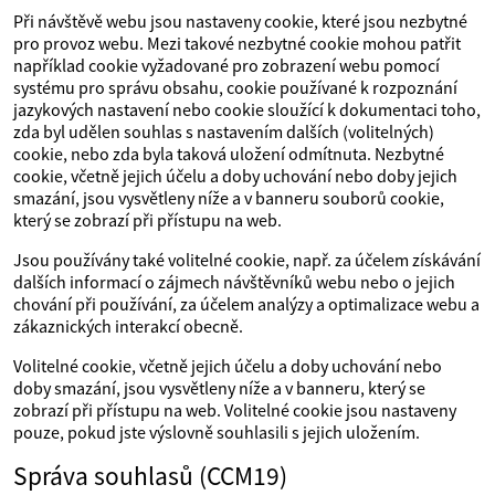
Při návštěvě webu jsou nastaveny cookie, které jsou nezbytné
pro provoz webu. Mezi takové nezbytné cookie mohou patřit
například cookie vyžadované pro zobrazení webu pomocí
systému pro správu obsahu, cookie používané k rozpoznání
jazykových nastavení nebo cookie sloužící k dokumentaci toho,
zda byl udělen souhlas s nastavením dalších (volitelných)
cookie, nebo zda byla taková uložení odmítnuta. Nezbytné
cookie, včetně jejich účelu a doby uchování nebo doby jejich
smazání, jsou vysvětleny níže a v banneru souborů cookie,
který se zobrazí při přístupu na web.
Jsou používány také volitelné cookie, např. za účelem získávání
dalších informací o zájmech návštěvníků webu nebo o jejich
chování při používání, za účelem analýzy a optimalizace webu a
zákaznických interakcí obecně.
Volitelné cookie, včetně jejich účelu a doby uchování nebo
doby smazání, jsou vysvětleny níže a v banneru, který se
zobrazí při přístupu na web. Volitelné cookie jsou nastaveny
pouze, pokud jste výslovně souhlasili s jejich uložením.
Správa souhlasů (CCM19)