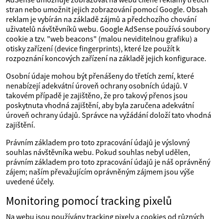
stran nebo umožnit jejich zobrazování pomocí Google. Obsah
reklam je vybírán na základě zájmů a předchozího chování
uživatelů návštěvníků webu. Google AdSense používá soubory
cookie a tzv. "web beacons" (malou neviditelnou grafiku) a
otisky zařízení (device fingerprints), které lze použít k
rozpoznání koncových zařízení na základě jejich konfigurace.
Osobní údaje mohou být přenášeny do třetích zemí, které
nenabízejí adekvátní úroveň ochrany osobních údajů. V
takovém případě je zajištěno, že pro takový přenos jsou
poskytnuta vhodná zajištění, aby byla zaručena adekvátní
úroveň ochrany údajů. Správce na vyžádání doloží tato vhodná
zajištění.
Právním základem pro toto zpracování údajů je výslovný
souhlas návštěvníka webu. Pokud souhlas nebyl udělen,
právním základem pro toto zpracování údajů je náš oprávněný
zájem; naším převažujícím oprávněným zájmem jsou výše
uvedené účely.
Monitoring pomocí tracking pixelů
Na webu jsou používány tracking pixely a cookies od různých