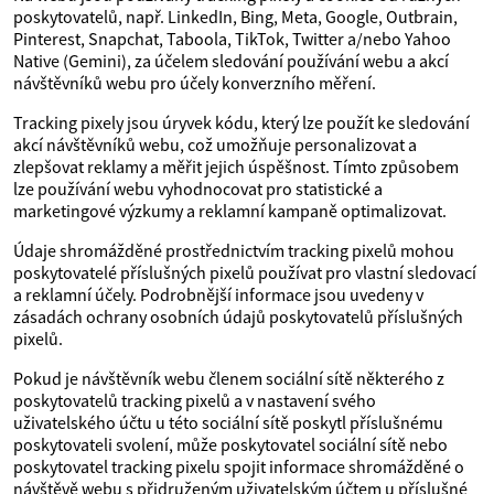
poskytovatelů, např. LinkedIn, Bing, Meta, Google, Outbrain,
Pinterest, Snapchat, Taboola, TikTok, Twitter a/nebo Yahoo
Native (Gemini), za účelem sledování používání webu a akcí
návštěvníků webu pro účely konverzního měření.
Tracking pixely jsou úryvek kódu, který lze použít ke sledování
akcí návštěvníků webu, což umožňuje personalizovat a
zlepšovat reklamy a měřit jejich úspěšnost. Tímto způsobem
lze používání webu vyhodnocovat pro statistické a
marketingové výzkumy a reklamní kampaně optimalizovat.
Údaje shromážděné prostřednictvím tracking pixelů mohou
poskytovatelé příslušných pixelů používat pro vlastní sledovací
a reklamní účely. Podrobnější informace jsou uvedeny v
zásadách ochrany osobních údajů poskytovatelů příslušných
pixelů.
Pokud je návštěvník webu členem sociální sítě některého z
poskytovatelů tracking pixelů a v nastavení svého
uživatelského účtu u této sociální sítě poskytl příslušnému
poskytovateli svolení, může poskytovatel sociální sítě nebo
poskytovatel tracking pixelu spojit informace shromážděné o
návštěvě webu s přidruženým uživatelským účtem u příslušné