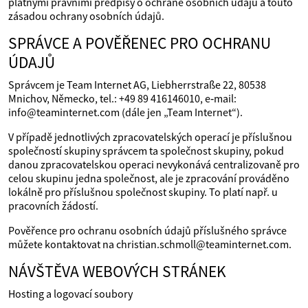
platnými právními předpisy o ochraně osobních údajů a touto
zásadou ochrany osobních údajů.
SPRÁVCE A POVĚŘENEC PRO OCHRANU
ÚDAJŮ
Správcem je Team Internet AG, Liebherrstraße 22, 80538
Mnichov, Německo, tel.: +49 89 416146010, e‑mail:
info@teaminternet.com (dále jen „Team Internet“).
V případě jednotlivých zpracovatelských operací je příslušnou
společností skupiny správcem ta společnost skupiny, pokud
danou zpracovatelskou operaci nevykonává centralizovaně pro
celou skupinu jedna společnost, ale je zpracování prováděno
lokálně pro příslušnou společnost skupiny. To platí např. u
pracovních žádostí.
Pověřence pro ochranu osobních údajů příslušného správce
můžete kontaktovat na christian.schmoll@teaminternet.com.
NÁVŠTĚVA WEBOVÝCH STRÁNEK
Hosting a logovací soubory