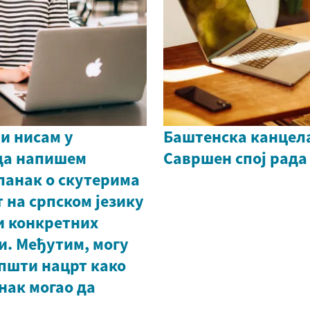
и нисам у
Баштенска канцела
да напишем
Савршен спој рада
ланак о скутерима
 на српском језику
и конкретних
и. Међутим, могу
општи нацрт како
нак могао да