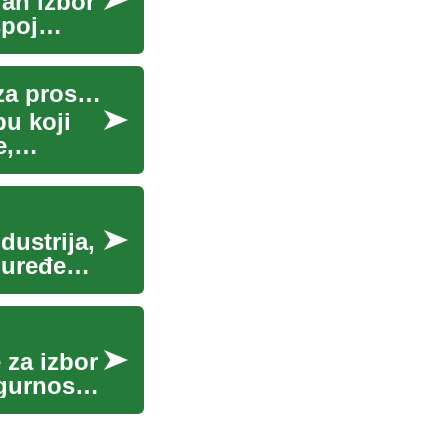
ran izbor
spoj
Kako odabrati saunu za kućnu upotrebu: vodič za prostor i tipove
bu koji
e,
ustrija,
 uređenja
 za izbor
gurnost,