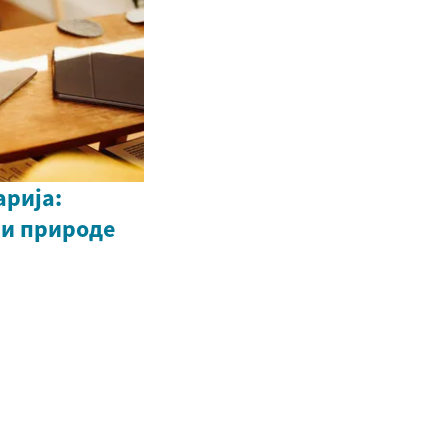
рија:
 и природе