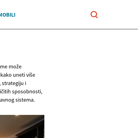
MOBILI
reme može
 kako uneti više
strategiju i
ičitih sposobnosti,
bavnog sistema.