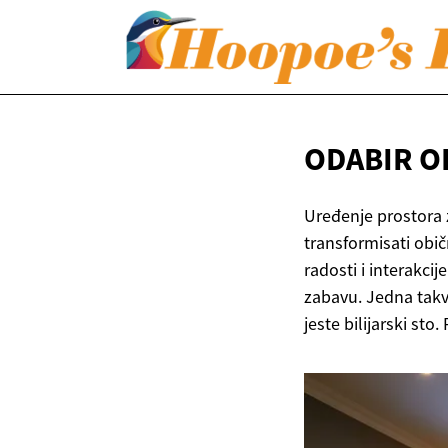
ODABIR O
Uređenje prostora 
transformisati obi
radosti i interakci
zabavu. Jedna takva
jeste bilijarski s