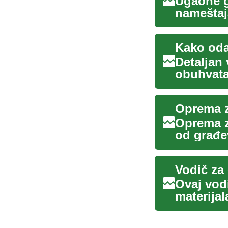
Ugaone g
nameštaj
funkciona
Detaljan
obuhvata
dimenzije
Oprema z
Oprema z
od građev
pejz...
Vodič za 
Ovaj vod
materijal
od...