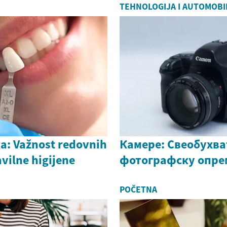
TEHNOLOGIJA I AUTOMOBI
a: Važnost redovnih
Камере: Свеобухва
avilne higijene
фотографску опре
POČETNA