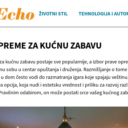
ŽIVOTNI STIL
TEHNOLOGIJA I AUTO
PREME ZA
KUĆNU ZABAVU
za kućnu zabavu postaje sve popularnije, a izbor prave op
čnu sobu u centar opuštanja i druženja. Razmišljanje o tome
je u dom često vodi do razmatranja igara koje spajaju veštinu, 
 opcija, koja nudi i estetsku vrednost i priliku za razvoj razl
to. Pravilnim odabirom, on može postati srce vašeg kućnog za