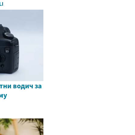
LI
тни водич за
му