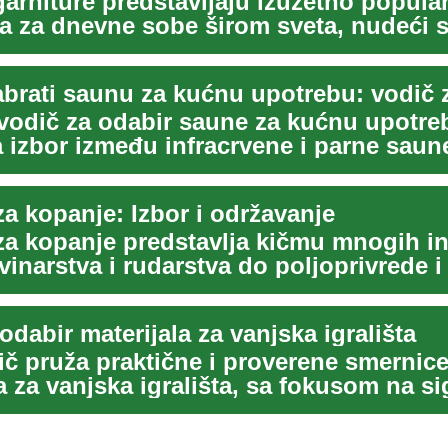
arniture predstavljaju izuzetno popula
a za dnevne sobe širom sveta, nudeći 
ln...
 vodič za odabir saune za kućnu upotre
 izbor između infracrvene i parne saun
, izo...
a kopanje: Izbor i održavanje
a kopanje predstavlja kičmu mnogih ind
inarstva i rudarstva do poljoprivrede i
odabir materijala za vanjska igrališta
ič pruža praktične i proverene smernice
a za vanjska igrališta, sa fokusom na si