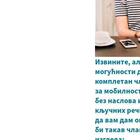
Извините, ал
могућности 
комплетан ч
за мобилност
без наслова 
кључних реч
да вам дам 
би такав чла
изгледа: