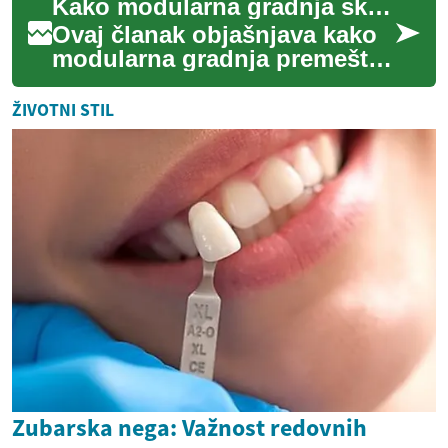
Kako modularna gradnja skraćuje vreme izgradnje i smanjuje troškove
objašnjava ključn...
Ovaj članak objašnjava kako
modularna gradnja premešta
veliki deo procesa u
kontrolisane fabričke uslove i
ŽIVOTNI STIL
koristi of...
Zubarska nega: Važnost redovnih