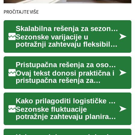
PROČITAJTE VIŠE
Skalabilna rešenja za sezonske fluktuacije u lancu snabdevanja
Sezonske varijacije u
potražnji zahtevaju fleksibilna
skladišna rešenja koja
minimizuju zastoje i
Pristupačna rešenja za osobe sa smanjenom pokretljivošću u kupatilu
povećavaju efikasno...
Ovaj tekst donosi praktična i
pristupačna rešenja za
prilagođavanje kupatila
osobama sa smanjenom
Kako prilagoditi logističke operacije za sezonske varijacije potražnje
pokretljivošću. Pok...
Sezonske fluktuacije
potražnje zahtevaju planiranje
i prilagodljive logističke
pristupe. Ovaj tekst