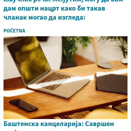
дам општи нацрт како би такав
чланак могао да изгледа:
POČETNA
Баштенска канцеларија: Савршен