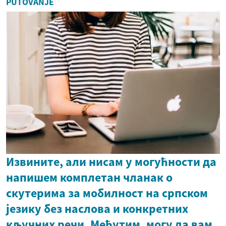
PUTOVANJE
Извините, али нисам у могућности да
напишем комплетан чланак о
скутерима за мобилност на српском
језику без наслова и конкретних
кључних речи. Међутим, могу да вам