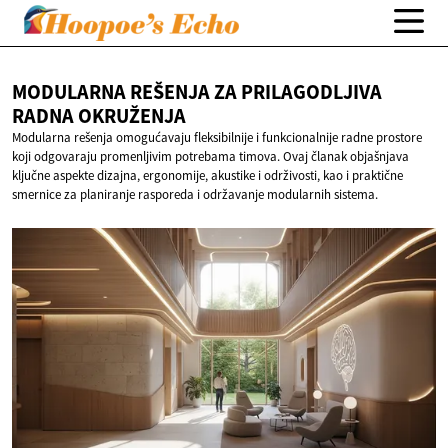
MODULARNA REŠENJA ZA PRILAGODLJIVA
RADNA OKRUŽENJA
Modularna rešenja omogućavaju fleksibilnije i funkcionalnije radne prostore
koji odgovaraju promenljivim potrebama timova. Ovaj članak objašnjava
ključne aspekte dizajna, ergonomije, akustike i održivosti, kao i praktične
smernice za planiranje rasporeda i održavanje modularnih sistema.