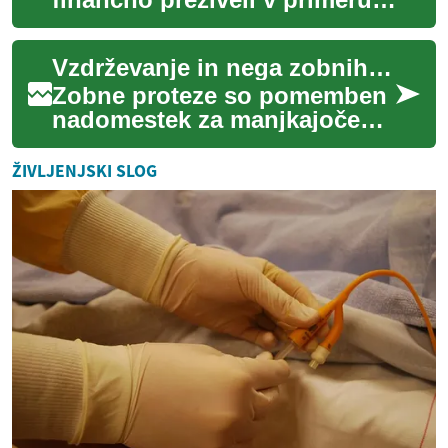
nesreče, bolezni ali
nepričakovane izgube?
Vzdrževanje in nega zobnih protez
Osebno zavarova...
Zobne proteze so pomemben
nadomestek za manjkajoče
zobe, ki ne le izboljšujejo
estetski videz, temveč tudi
ŽIVLJENJSKI SLOG
omogočajo ...