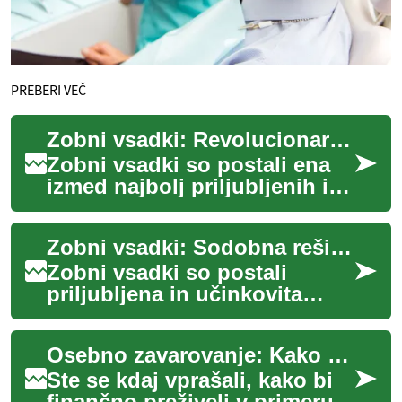
PREBERI VEČ
Zobni vsadki: Revolucionarna rešitev za nadomestitev manjkajočih zob
Zobni vsadki so postali ena
izmed najbolj priljubljenih in
učinkovitih rešitev za
nadomestitev manjkajočih
Zobni vsadki: Sodobna rešitev za nadomestitev manjkajočih zob
zob. Ta in...
Zobni vsadki so postali
priljubljena in učinkovita
rešitev za nadomestitev
manjkajočih zob. Ta sodobna
Osebno zavarovanje: Kako zaščititi svoje premoženje in prihodnost
zobozdravstven...
Ste se kdaj vprašali, kako bi
finančno preživeli v primeru