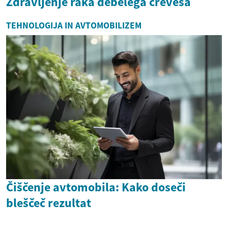
Zdravljenje raka debelega črevesa
TEHNOLOGIJA IN AVTOMOBILIZEM
Čiščenje avtomobila: Kako doseči
bleščeč rezultat