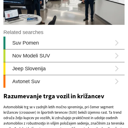
Razumevanje trga vozil in križancev
Avtomobilski trg se v zadnjih letih močno spreminja, pri čemer segment
križancev (crossover) in športnih terencev (SUV) beleži izjemno rast. Ta trend
odraža željo kupcev po vozilih, ki združujejo praktičnost in udobje osebnih
avtomobilov z robustnostjo in višjim položajem sedenja, značilnim za terenska