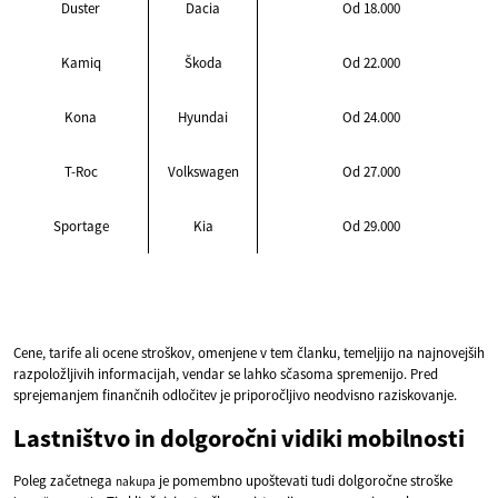
Duster
Dacia
Od 18.000
Kamiq
Škoda
Od 22.000
Kona
Hyundai
Od 24.000
T-Roc
Volkswagen
Od 27.000
Sportage
Kia
Od 29.000
Cene, tarife ali ocene stroškov, omenjene v tem članku, temeljijo na najnovejših
razpoložljivih informacijah, vendar se lahko sčasoma spremenijo. Pred
sprejemanjem finančnih odločitev je priporočljivo neodvisno raziskovanje.
Lastništvo in dolgoročni vidiki mobilnosti
Poleg začetnega
je pomembno upoštevati tudi dolgoročne stroške
nakupa