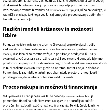
vozila. Sodobni križanci so zasnovani za različne potrebe, od urbanih voženj
do družinskih potovanj, kar jih postavlja v ospredje pri izbiri novih
.
vozil
Razumevanje trenutnih trendov na
je ključno za vsakega, ki
avtomobilskem
trgu
razmišlja o
takšnega vozila, saj omogoča prepoznavanje optimalnih
nakupu
trenutkov za
.
akvizicijo
Različni modeli križancev in možnosti
izbire
Ponudba
je izjemno široka, saj se proizvajalci trudijo
modelov
križancev
zadovoljiti raznolike preference kupcev. Na voljo so kompaktni
crossover
, ki so idealni za mestno vožnjo in parkiranje, srednje veliki
modeli
utility
z več prostora za družine ter večji
, ki ponujajo izjemno
avtomobili
SUV
modeli
prostornost in pogosto tudi štirikolesni pogon. Vsak
ima svoje značilnosti
model
in nudi različne
glede na opremo, motorizacijo in dodatke.
možnosti
izbire
Pomembno je razmisliti o lastnih potrebah glede prostora, zmogljivosti in
porabe goriva, da se izbere optimalna
vozila.
selekcija
Proces nakupa in možnosti financiranja
novega ali rabljenega vozila, še posebej
, je
Nakup
crossover
avtomobila
pomembna finančna odločitev. Pred
je priporočljivo določiti
nakupom
proračun in raziskati različne
. Te vključujejo klasično
možnosti
financiranja