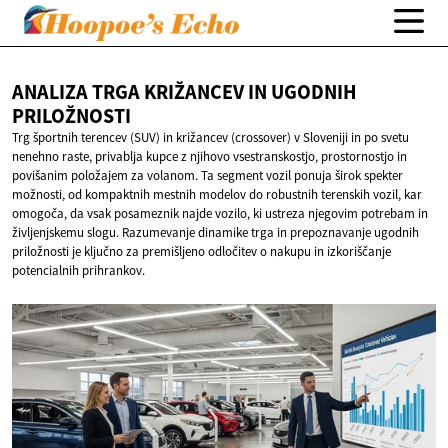
ANALIZA TRGA KRIŽANCEV IN
UGODNIH
PRILOŽNOSTI
Trg športnih terencev (SUV) in križancev (crossover) v Sloveniji in po svetu
nenehno raste, privablja kupce z njihovo vsestranskostjo, prostornostjo in
povišanim položajem za volanom. Ta segment vozil ponuja širok spekter
možnosti, od kompaktnih mestnih modelov do robustnih terenskih vozil, kar
omogoča, da vsak posameznik najde vozilo, ki ustreza njegovim potrebam in
življenjskemu slogu. Razumevanje dinamike trga in prepoznavanje ugodnih
priložnosti je ključno za premišljeno odločitev o nakupu in izkoriščanje
potencialnih prihrankov.