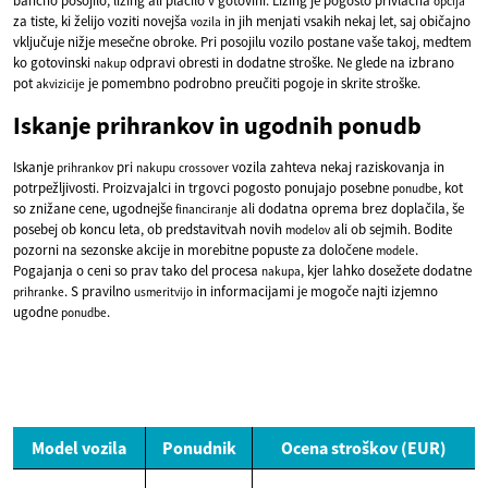
bančno posojilo, lizing ali plačilo v gotovini. Lizing je pogosto privlačna
opcija
za tiste, ki želijo voziti novejša
in jih menjati vsakih nekaj let, saj običajno
vozila
vključuje nižje mesečne obroke. Pri posojilu vozilo postane vaše takoj, medtem
ko gotovinski
odpravi obresti in dodatne stroške. Ne glede na izbrano
nakup
pot
je pomembno podrobno preučiti pogoje in skrite stroške.
akvizicije
Iskanje prihrankov in ugodnih ponudb
Iskanje
pri
vozila zahteva nekaj raziskovanja in
prihrankov
nakupu
crossover
potrpežljivosti. Proizvajalci in trgovci pogosto ponujajo posebne
, kot
ponudbe
so znižane cene, ugodnejše
ali dodatna oprema brez doplačila, še
financiranje
posebej ob koncu leta, ob predstavitvah novih
ali ob sejmih. Bodite
modelov
pozorni na sezonske akcije in morebitne popuste za določene
.
modele
Pogajanja o ceni so prav tako del procesa
, kjer lahko dosežete dodatne
nakupa
. S pravilno
in informacijami je mogoče najti izjemno
prihranke
usmeritvijo
ugodne
.
ponudbe
Model vozila
Ponudnik
Ocena stroškov (EUR)