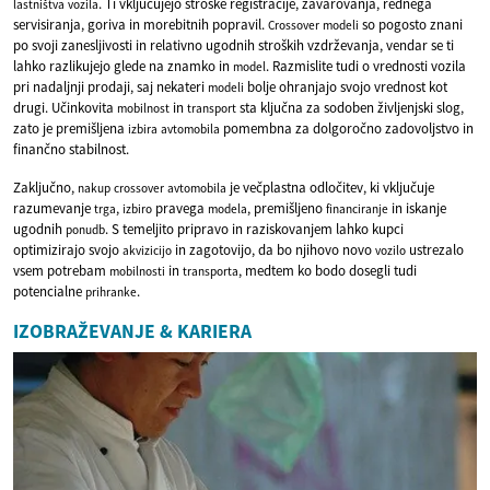
. Ti vključujejo stroške registracije, zavarovanja, rednega
lastništva
vozila
servisiranja, goriva in morebitnih popravil.
so pogosto znani
Crossover
modeli
po svoji zanesljivosti in relativno ugodnih stroških vzdrževanja, vendar se ti
lahko razlikujejo glede na znamko in
. Razmislite tudi o vrednosti vozila
model
pri nadaljnji prodaji, saj nekateri
bolje ohranjajo svojo vrednost kot
modeli
drugi. Učinkovita
in
sta ključna za sodoben življenjski slog,
mobilnost
transport
zato je premišljena
pomembna za dolgoročno zadovoljstvo in
izbira
avtomobila
finančno stabilnost.
Zaključno,
je večplastna odločitev, ki vključuje
nakup
crossover
avtomobila
razumevanje
,
pravega
, premišljeno
in iskanje
trga
izbiro
modela
financiranje
ugodnih
. S temeljito pripravo in raziskovanjem lahko kupci
ponudb
optimizirajo svojo
in zagotovijo, da bo njihovo novo
ustrezalo
akvizicijo
vozilo
vsem potrebam
in
, medtem ko bodo dosegli tudi
mobilnosti
transporta
potencialne
.
prihranke
IZOBRAŽEVANJE & KARIERA