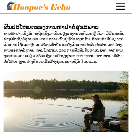
ຜົນປະໂຫຍດຂອງການຫາປາຕໍ່ສຸຂະພາບ
ການຫາປາ, ເຊິ່ງມັກຈະຖືກເບິ່ງວ່າເປັນພຽງແຕ່ງານອະດິເລກ ຫຼື ກິລາ, ມີຜົນກະທົບ
ຢ່າງເລິກເຊິ່ງຕໍ່ສຸຂະພາບ ແລະ ຄວາມເປັນຢູ່ທີ່ດີຂອງບຸກຄົນ. ກິດຈະກໍານີ້ບໍ່ພຽງແຕ່
ເປັນການໃຊ້ເວລາຢູ່ນອກເຮືອນເທົ່ານັ້ນ ແຕ່ຍັງເປັນການປະສົມປະສານລະຫວ່າງ
ການອອກກໍາລັງກາຍ, ການພັກຜ່ອນ, ແລະ ການພົວພັນກັບທໍາມະຊາດ. ຈາກການ
ຫຼຸດຜ່ອນຄວາມຄຽດໄປຈົນເຖິງການປັບປຸງສຸຂະພາບທາງກາຍ, ການຫາປາມີຜົນ
ປະໂຫຍດຫຼາຍຢ່າງທີ່ຊ່ວຍເສີມສ້າງຄຸນນະພາບຊີວິດໂດຍລວມ.