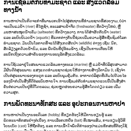
ການເຊື່ອມຕໍ່ກັບທໍາມະຊາດ ແລະ ສິ່ງແວດລ້ອມ
ທາງນໍ້າ
ການຫາປາເປັນກິດຈະກໍາທີ່ພາພວກເຮົາໄປສູ່ສະຖານທີ່ທໍາມະຊາດທີ່ສວຍງາມ, ບໍ່ວ່າ
ຈະເປັນແມ່ນໍ້າ (river) ທີ່ໄຫຼຊ້າ, ທະເລສາບນໍ້າຈືດ (freshwater) ທີ່ກວ້າງໃຫຍ່, ຫຼື
ມະຫາສະໝຸດນໍ້າເຄັມ (saltwater) ທີ່ກວ້າງຂວາງ. ການໄດ້ສຳຜັດກັບນໍ້າ (water)
ແລະ ລະບົບນິເວດນໍ້າ (aquatic) ທີ່ແຕກຕ່າງກັນນີ້ຊ່ວຍເພີ່ມຄວາມຮູ້ສຶກຊື່ນຊົມຕໍ່ໂລກ
ທໍາມະຊາດ. ມັນເປັນໂອກາດທີ່ຈະໄດ້ສັງເກດສັດປ່າ (wildlife) ຕ່າງໆ ເຊັ່ນ: ນົກ,
ສັດລ້ຽງລູກດ້ວຍນໍ້ານົມ, ແລະ ພືດພັນທີ່ຢູ່ອ້ອມຂ້າງ, ເຊິ່ງເປັນການເຕືອນໃຫ້
ລະນຶກເຖິງຄວາມສຳຄັນຂອງການອະນຸລັກສິ່ງແວດລ້ອມ.
ການໃຊ້ເວລາຢູ່ໃນສະພາບແວດລ້ອມທາງທະເລ (marine) ຫຼື ແມ່ນໍ້າທີ່ບໍລິສຸດສາມາດ
ມີຜົນດີຕໍ່ສຸຂະພາບ. ແສງແດດທໍາມະຊາດຊ່ວຍໃຫ້ຮ່າງກາຍສ້າງວິຕາມິນ D, ເຊິ່ງຈໍາ
ເປັນຕໍ່ສຸຂະພາບຂອງກະດູກ ແລະ ລະບົບພູມຄຸ້ມກັນ. ອາກາດບໍລິສຸດທີ່ເຕັມໄປດ້ວຍໄອ
ຂອງນໍ້າກໍ່ເປັນສິ່ງທີ່ດີຕໍ່ລະບົບຫາຍໃຈ. ການເຊື່ອມຕໍ່ກັບທໍາມະຊາດແບບນີ້ເປັນສິ່ງສໍາ
ຄັນຕໍ່ຄວາມເປັນຢູ່ທີ່ດີໂດຍລວມ, ຊ່ວຍຫຼຸດຜ່ອນຄວາມຮູ້ສຶກໂດດດ່ຽວ ແລະ ເພີ່ມ
ຄວາມສຸກ.
ການພັດທະນາທັກສະ ແລະ ອຸປະກອນການຫາປາ
ການຫາປາເປັນງານອະດິເລກ (hobby) ທີ່ຮຽກຮ້ອງໃຫ້ມີການຮຽນຮູ້ ແລະ
ພັດທະນາທັກສະຢ່າງຕໍ່ເນື່ອງ. ການເລືອກເຫຍື່ອ (bait) ທີ່ເໝາະສົມ, ການຮຽນຮູ້ວິທີ
ໂຍນເບັດ (cast) ໃຫ້ຖືກຕ້ອງ, ແລະ ການເຂົ້າໃຈພຶດຕິກໍາຂອງປາແມ່ນທັກສະທີ່ຕ້ອງໃຊ້