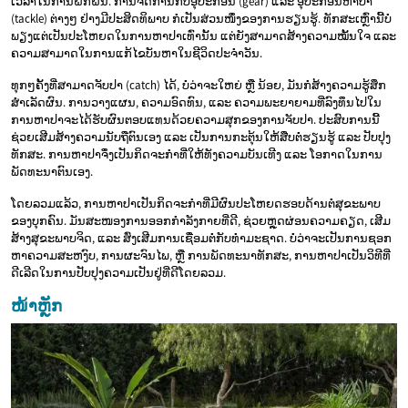
ເວລາໃນການຝຶກຝົນ. ການຈັດການກັບອຸປະກອນ (gear) ແລະ ອຸປະກອນຫາປາ
(tackle) ຕ່າງໆ ຢ່າງມີປະສິດທິພາບ ກໍເປັນສ່ວນໜຶ່ງຂອງການຮຽນຮູ້. ທັກສະເຫຼົ່ານີ້ບໍ່
ພຽງແຕ່ເປັນປະໂຫຍດໃນການຫາປາເທົ່ານັ້ນ ແຕ່ຍັງສາມາດສ້າງຄວາມໝັ້ນໃຈ ແລະ
ຄວາມສາມາດໃນການແກ້ໄຂບັນຫາໃນຊີວິດປະຈໍາວັນ.
ທຸກໆຄັ້ງທີ່ສາມາດຈັບປາ (catch) ໄດ້, ບໍ່ວ່າຈະໃຫຍ່ ຫຼື ນ້ອຍ, ມັນກໍສ້າງຄວາມຮູ້ສຶກ
ສໍາເລັດຜົນ. ການວາງແຜນ, ຄວາມອົດທົນ, ແລະ ຄວາມພະຍາຍາມທີ່ລົງທຶນໄປໃນ
ການຫາປາຈະໄດ້ຮັບຜົນຕອບແທນດ້ວຍຄວາມສຸກຂອງການຈັບປາ. ປະສົບການນີ້
ຊ່ວຍເສີມສ້າງຄວາມນັບຖືຕົນເອງ ແລະ ເປັນການກະຕຸ້ນໃຫ້ສືບຕໍ່ຮຽນຮູ້ ແລະ ປັບປຸງ
ທັກສະ. ການຫາປາຈຶ່ງເປັນກິດຈະກໍາທີ່ໃຫ້ທັງຄວາມບັນເທີງ ແລະ ໂອກາດໃນການ
ພັດທະນາຕົນເອງ.
ໂດຍລວມແລ້ວ, ການຫາປາເປັນກິດຈະກໍາທີ່ມີຜົນປະໂຫຍດຮອບດ້ານຕໍ່ສຸຂະພາບ
ຂອງບຸກຄົນ. ມັນສະໜອງການອອກກໍາລັງກາຍທີ່ດີ, ຊ່ວຍຫຼຸດຜ່ອນຄວາມຄຽດ, ເສີມ
ສ້າງສຸຂະພາບຈິດ, ແລະ ສົ່ງເສີມການເຊື່ອມຕໍ່ກັບທໍາມະຊາດ. ບໍ່ວ່າຈະເປັນການຊອກ
ຫາຄວາມສະຫງົບ, ການຜະຈົນໄພ, ຫຼື ການພັດທະນາທັກສະ, ການຫາປາເປັນວິທີທີ່
ດີເລີດໃນການປັບປຸງຄວາມເປັນຢູ່ທີ່ດີໂດຍລວມ.
ໜ້າຫຼັກ