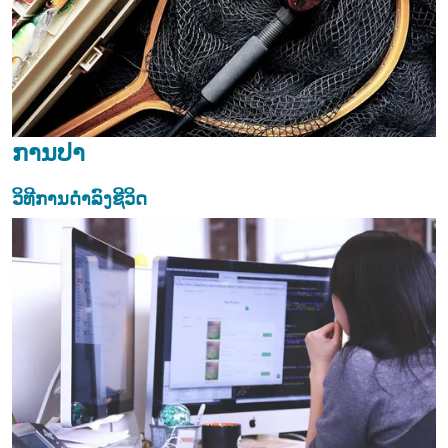
ການປາ
ວິທີການດຳລົງຊີວິດ