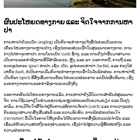
ຜົນປະໂຫຍດທາງກາຍ ແລະ ຈິດໃຈຈາກການຫາ
ປາ
ການຫາປາດ້ວຍເບັດ (angling) ເປັນກິດຈະກໍາກາງແຈ້ງທີ່ປະກອບດ້ວຍການ
ເຄື່ອນໄຫວທາງກາຍຫຼາຍຢ່າງ, ເຊິ່ງປະກອບສ່ວນເຂົ້າໃນສຸຂະພາບທາງກາຍ. ການ
ຍ່າງໄປຫາຈຸດຫາປາ, ການໂຍນເບັດ (cast) ຊ້ຳໆ, ແລະ ການດຶງປາຂຶ້ນມາສາມາດ
ເປັນການອອກກໍາລັງກາຍທີ່ດີສໍາລັບແຂນ, ຫຼັງ, ແລະ ຂາ. ນອກຈາກນີ້, ການຖື ແລະ
ແບກອຸປະກອນ (gear) ຫາປາ, ເຊັ່ນ: ເບັດ, ອຸປະກອນຫາປາ (tackle), ແລະ ກ່ອງໃສ່
ເຫຍື່ອ (bait), ກໍເປັນການເພີ່ມກິດຈະກໍາທາງກາຍເຂົ້າໃນວັນພັກຜ່ອນ. ການຫາປາຖື
ເປັນກິລາ (sport) ທີ່ສົ່ງເສີມການເຄື່ອນໄຫວແບບຜ່ອນຄາຍ ແຕ່ມີປະສິດທິພາບ, ເຊິ່ງ
ແຕກຕ່າງຈາກການອອກກໍາລັງກາຍແບບເຄັ່ງຕຶງ.
ນອກຈາກຜົນປະໂຫຍດທາງກາຍແລ້ວ, ການຫາປາຍັງມີບົດບາດສໍາຄັນຕໍ່ສຸຂະພາບ
ຈິດ. ການໃຊ້ເວລາຢູ່ໃນທໍາມະຊາດຊ່ວຍຫຼຸດຜ່ອນລະດັບຄວາມຄຽດ ແລະ ປັບປຸງ
ອາລົມ. ການມີຈິດໃຈທີ່ຈົດຈໍ່ຢູ່ກັບການລໍຖ້າການຈັບປາ (catch) ແລະ ການວາງແຜນ
ກົນລະຍຸດສາມາດສົ່ງເສີມສະຕິ ແລະ ຄວາມອົດທົນ. ການພັກຜ່ອນຢ່ອນໃຈ
(recreation) ນີ້ເປີດໂອກາດໃຫ້ບຸກຄົນໄດ້ຕັດຂາດຈາກສິ່ງລົບກວນປະຈໍາວັນ ແລະ
ເຊື່ອມຕໍ່ກັບຄວາມສະຫງົບຂອງທໍາມະຊາດ, ເຊິ່ງນໍາໄປສູ່ຄວາມຮູ້ສຶກສະຫງົບ ແລະ
ຄວາມຜ່ອນຄາຍ.