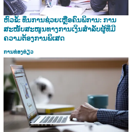
ຫົວຂໍ້: ທຶນການຊ່ວຍເຫຼືອຄົນພິການ: ການ
ສະໜັບສະໜູນທາງການເງິນສຳລັບຜູ້ທີ່ມີ
ຄວາມຕ້ອງການພິເສດ
ການທ່ອງທ່ຽວ