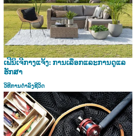
ເຟີນິເຈີກາງແຈ້ງ: ການເລືອກແລະການດູແລ
ຮັກສາ
ວິທີການດຳລົງຊີວິດ