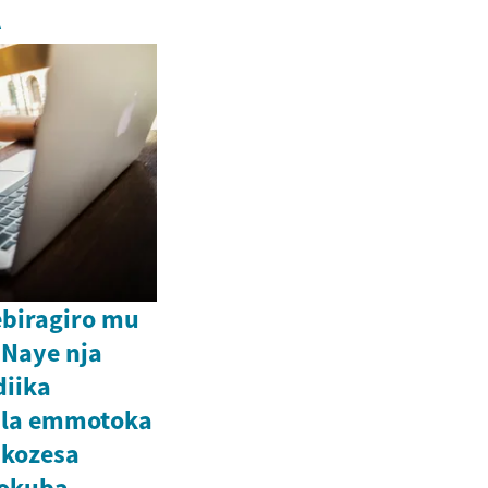
A
ebiragiro mu
 Naye nja
iika
ula emmotoka
kozesa
 okuba