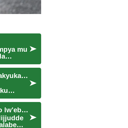
Empya mu
la
Okukulukuta kw'Okunyirira Ebyambalo: Enkyukakyuka mu Nnyambala y'Abasajja
 ku
Ebyokkulya eby'amaanyi mu Kampala: Olugendo lw'ebyokulya
ijjudde
alabe