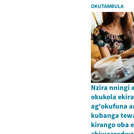
OKUTAMBULA
Nzira nningi
okukola ekir
ag'okufuna 
kubanga tew
kirango oba 
ebiweeredwa.