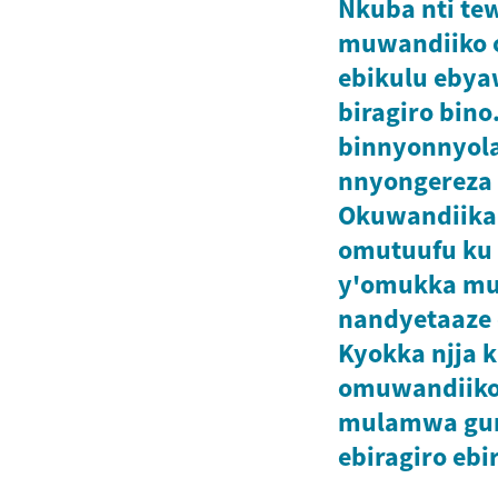
Nkuba nti te
muwandiiko 
ebikulu eby
biragiro bino.
binnyonnyola
nnyongereza
Okuwandiika
omutuufu ku 
y'omukka mu
nandyetaaze 
Kyokka njja 
omuwandiik
mulamwa gun
ebiragiro ebi