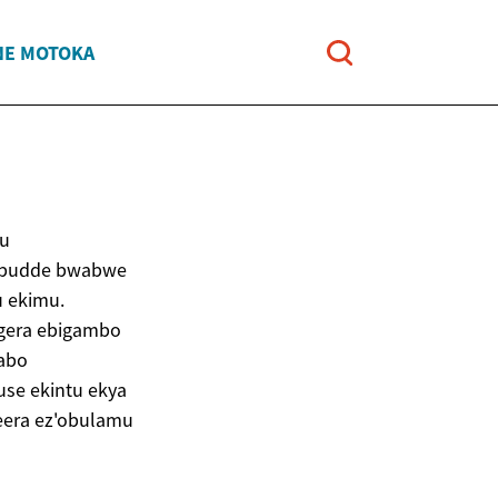
NE MOTOKA
tu
 obudde bwabwe
u ekimu.
gera ebigambo
rabo
use ekintu ekya
eera ez'obulamu