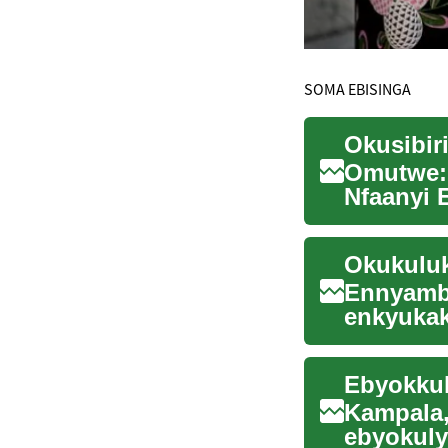
SOMA EBISINGA
Okusibir
Omutwe:
Nfaanyi 
y'omulem
Ennyamba
enkyukak
kugabiri
Kampala,
ebyokuly