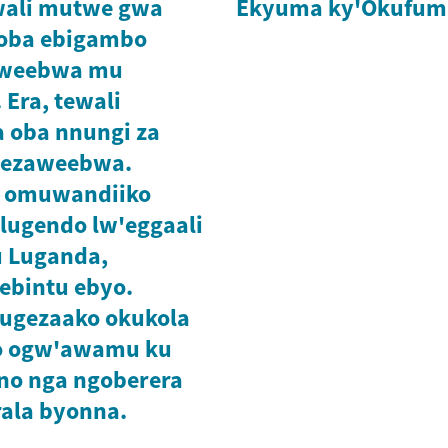
wali mutwe gwa
Ekyuma ky'Okufum
oba ebigambo
aweebwa mu
 Era, tewali
 oba nnungi za
 ezaweebwa.
 omuwandiiko
lugendo lw'eggaali
 Luganda,
ebintu ebyo.
kugezaako okukola
o ogw'awamu ku
o nga ngoberera
rala byonna.