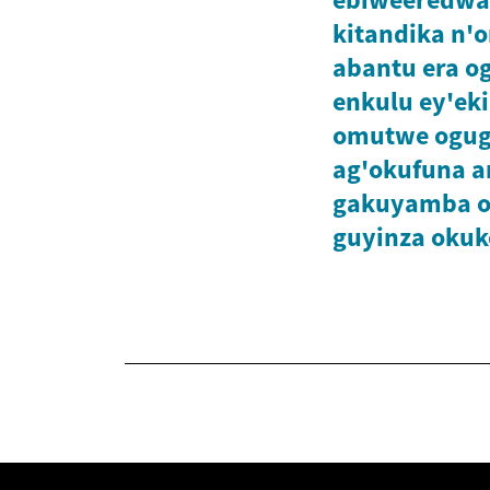
kitandika n
abantu era o
enkulu ey'ek
omutwe ogug
ag'okufuna a
gakuyamba o
guyinza okuk