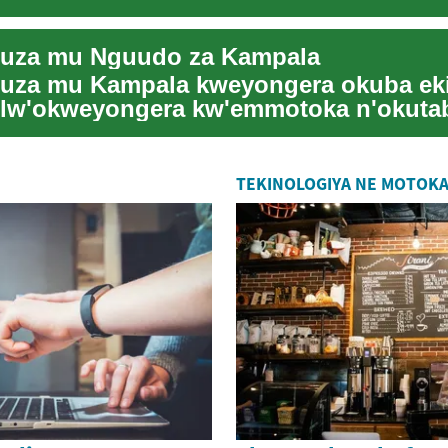
ey'oku ...
uza mu Nguudo za Kampala
uza mu Kampala kweyongera okuba ek
olw'okweyongera kw'emmotoka n'okuta
do. Bino byonna...
TEKINOLOGIYA NE MOTOK