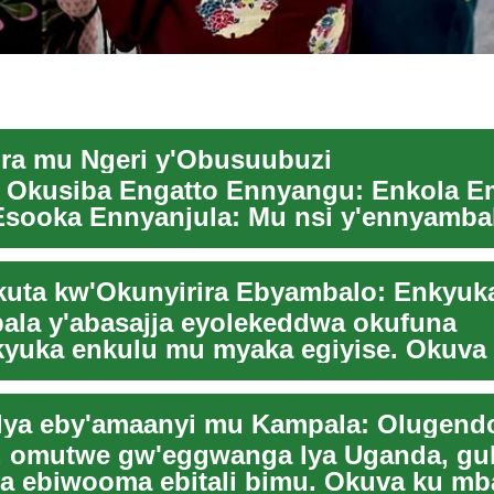
ira mu Ngeri y'Obusuubuzi
 Okusiba Engatto Ennyangu: Enkola 
Esooka Ennyanjula: Mu nsi y'ennyamba
be, engatto ...
la y'abasajja eyolekeddwa okufuna
yuka enkulu mu myaka egiyise. Okuva
ra kw'ebikozesebwa e...
 omutwe gw'eggwanga lya Uganda, gul
a ebiwooma ebitali bimu. Okuva ku mb