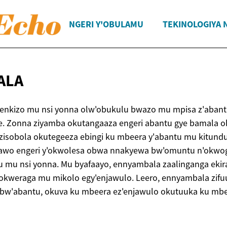
NGERI Y'OBULAMU
TEKINOLOGIYA 
ALA
 enkizo mu nsi yonna olw'obukulu bwazo mu mpisa z'aban
e. Zonna ziyamba okutangaaza engeri abantu gye bamala
 zisobola okutegeeza ebingi ku mbeera y'abantu mu kitund
tawo engeri y'okwolesa obwa nnakyewa bw'omuntu n'okwo
tu mu nsi yonna. Mu byafaayo, ennyambala zaalinganga eki
'okweraga mu mikolo egy'enjawulo. Leero, ennyambala zifu
 bw'abantu, okuva ku mbeera ez'enjawulo okutuuka ku mb