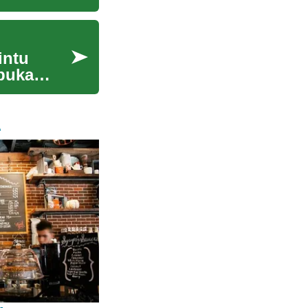
intu
buka
A