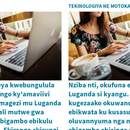
TEKINOLOGIYA NE MOTOK
 eya kwebungulula
Nziba nti, okufuna 
ango ky'amaviivi
Luganda si kyangu.
amagezi mu Luganda
kugezaako okuwand
ali mutwe gwa
ebikwata ku kusas
ebigambo ebikulu
oluvannyuma nga n
 Ekirango ekirungi
ebigambo ebisinga