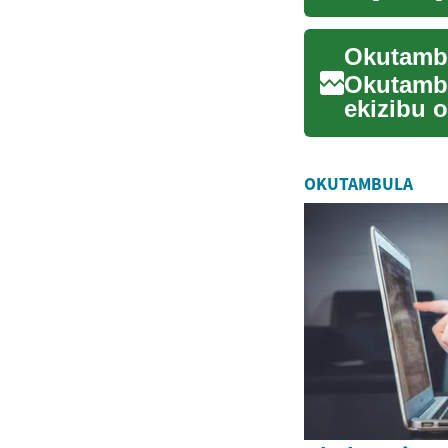
z'emmere 
Okutamb
Okutamb
ekizibu 
kw'enguu
OKUTAMBULA