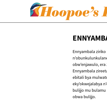
ENNYAMB
Ennyambala ziriko
n'obunkulunkulan
obw'enjawulo, era
Ennyambala ziree
ebitali bya mulwa
eky'okwejalabya n
bulijjo mu bulamu
obwa bulijjo.