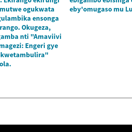
'omutwe ogukwata
eby'omugaso mu L
gulambika ensonga
irango. Okugeza,
amba nti "Amaviivi
magezi: Engeri gye
kwetambulira"
ola.