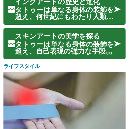
インクアートの歴史と進化
は、時代を超えて多様な文化や
社会で重要な役割を果たしてき
タトゥーは単なる身体の装飾を
ました。現代において、タト
超え、何世紀にもわたり人類の
ゥーは自己表現の強力な手段と
歴史、文化、そして個人の表現
して広く認識され...
と深く結びついてきました。
スキンアートの美学を探る
古くから世界各地でその形を変
えながら受け継がれてきたイ
タトゥーは単なる身体の装飾を
ンクアートは、社会の変化とと
超え、自己表現の強力な手段と
もにその意味合いや技術を進化
して、また芸術形式として認識
させてきました...
されています。皮膚をキャン
ライフスタイル
バスとし、インクと針を使っ
て物語、信念、記憶、そして個
性を永続的に刻み込むこの古く
からの実践は、現代社会におい
てもその魅力を...