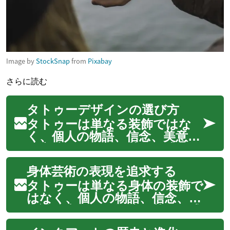
Image by
StockSnap
from
Pixabay
さらに読む
タトゥーデザインの選び方
タトゥーは単なる装飾ではな
く、個人の物語、信念、美意識
を永遠に肌に刻む芸術形式で
す。そのデザインを選ぶプロ
身体芸術の表現を追求する
セスは、自己表現の旅の始まり
であり、深く個人的な意味を持
タトゥーは単なる身体の装飾で
つものとなります。無数のス
はなく、個人の物語、信念、美
タイル、モチーフ、技術が存在
意識を表現する深遠な芸術形式
する中で、自分にと...
です。肌に刻まれるインク