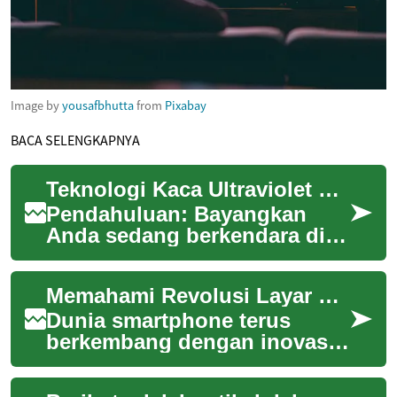
Image by
yousafbhutta
from
Pixabay
BACA SELENGKAPNYA
Teknologi Kaca Ultraviolet Canggih: Revolusi Keselamatan dan Kenyamanan Berkendara
Pendahuluan: Bayangkan
Anda sedang berkendara di
tengah terik matahari, namun
tetap merasa nyaman dan
Memahami Revolusi Layar Lipat: Teknologi yang Mengubah Ponsel
aman tanpa khaw...
Dunia smartphone terus
berkembang dengan inovasi
yang mengejutkan. Salah
satu terobosan terbaru yang