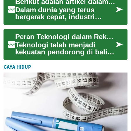
Berikut adalah artikel dalam bahasa Indonesia sesuai dengan pedoman yang diberikan:
menarik perhatia...
Dalam dunia yang terus
bergerak cepat, industri
smartphone tak pernah
berhenti berinovasi. Salah
Peran Teknologi dalam Rekreasi Modern
satu terobosan terba...
Teknologi telah menjadi
kekuatan pendorong di balik
evolusi rekreasi di era
modern, secara fundamental
GAYA HIDUP
mengubah cara ...