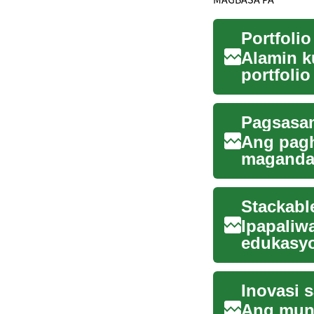
Alamin k
portfoli
na land..
Pagsasam
Ang pagh
magandan
sa marami
Stackabl
Ipapaliw
edukasyo
kung baki
Ang mund