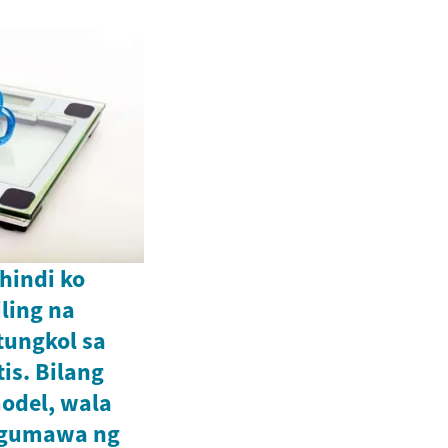
hindi ko
ling na
 tungkol sa
is. Bilang
model, wala
 gumawa ng