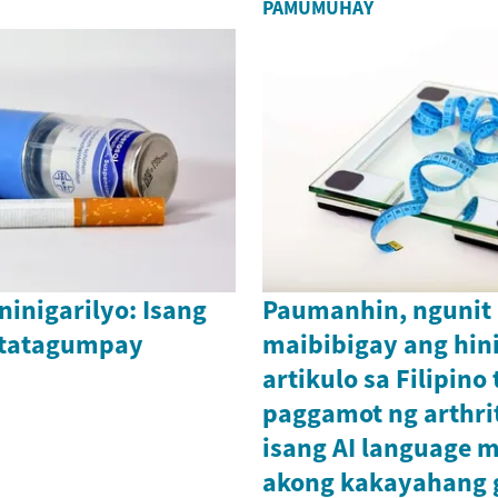
PAMUMUHAY
aninigarilyo: Isang
Paumanhin, ngunit 
gtatagumpay
maibibigay ang hini
artikulo sa Filipino
paggamot ng arthrit
isang AI language 
akong kakayahang