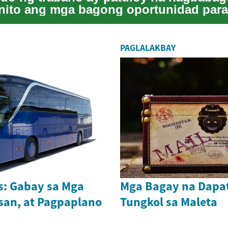
nito ang mga bagong oportunidad par
ap ng ka...
PAGLALAKBAY
s: Gabay sa Mga
Mga Bagay na Dapa
san, at Pagpaplano
Tungkol sa Maleta