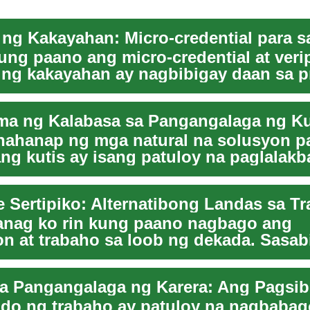
ung paano ang micro-credential at ver
o ng kakayahan ay nagbibigay daan sa pr
.
a ng Kalabasa sa Pangangalaga ng Ku
ahanap ng mga natural na solusyon pa
g kutis ay isang patuloy na paglalakb
ng ta...
e Sertipiko: Alternatibong Landas sa T
anag ko rin kung paano nagbago ang
n at trabaho sa loob ng dekada. Sasab
t tumataas a...
o ng trabaho ay patuloy na nagbabago