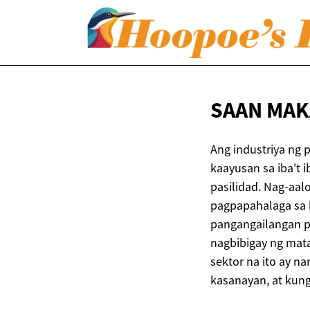
SAAN MA
Ang industriya ng 
kaayusan sa iba't 
pasilidad. Nag-aal
pagpapahalaga sa k
pangangailangan p
nagbibigay ng mata
sektor na ito ay n
kasanayan, at kun