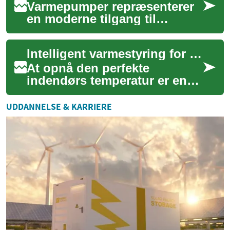
Varmepumper repræsenterer
en moderne tilgang til
opvarmning og køling af
boliger, der tilbyder en
Intelligent varmestyring for maksimal komfort
energieffektiv og m...
At opnå den perfekte
indendørs temperatur er en
balancegang mellem komfort
og energiforbrug. Intelligent
UDDANNELSE & KARRIERE
varmestyring...