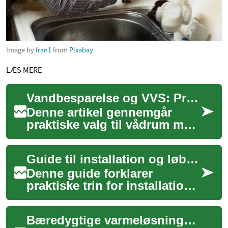
Image by
fran1
from
Pixabay
LÆS MERE
Vandbesparelse og VVS: Praktiske valg for vådrum
Denne artikel gennemgår
praktiske valg til vådrum med
fokus på vandbesparelse og
VVS-løsninger. Du får
Guide til installation og løbende vedligehold af trappehjælp
vejledning om ...
Denne guide forklarer
praktiske trin for installation,
sikker brug og vedligehold af
trappehjælp i hjemmet.
Bæredygtige varmeløsninger for boligejere
Artiklen ...